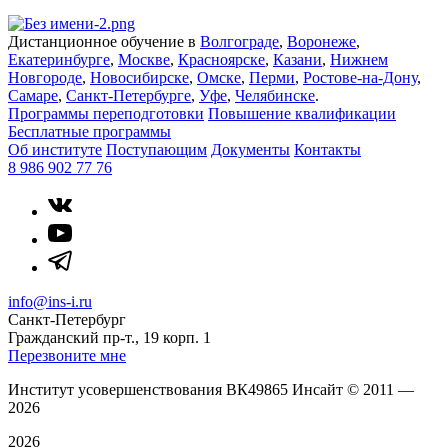
Дистанционное обучение в
Волгограде
,
Воронеже
,
Екатеринбурге
,
Москве
,
Красноярске
,
Казани
,
Нижнем
Новгороде
,
Новосибирске
,
Омске
,
Перми
,
Ростове-на-Дону
,
Самаре
,
Санкт-Петербурге
,
Уфе
,
Челябинске
.
Программы переподготовки
Повышение квалификации
Бесплатные программы
Об институте
Поступающим
Документы
Контакты
8 986 902 77 76
info@ins-i.ru
Санкт-Петербург
Граждaнский пр-т., 19 корп. 1
Перезвоните мне
Институт усовершенствования ВК49865 Инсайт
©
2011 —
2026
2026